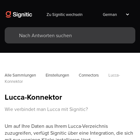
Zu Signitic wechseln
Alle Sammlungen
Einstellungen
Connectors
Lucca-
Konnektor
Lucca-Konnektor
Wie verbindet man Lucca mit Signitic?
Um auf Ihre Daten aus Ihrem Lucca-Verzeichnis
zuzugreifen, verfügt Signitic über eine Integration, die sich
mit nur wenigen Klicks installieren lässt.