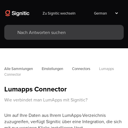
Zu Signitic wechseln
Alle Sammlungen
Einstellungen
Connectors
Lumapps 
Connector
Lumapps Connector
Wie verbindet man LumApps mit Signitic?
Um auf Ihre Daten aus Ihrem LumApps-Verzeichnis
zuzugreifen, verfügt Signitic über eine Integration, die sich
mit nur wenigen Klicks installieren lässt.