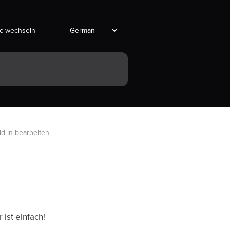
ic wechseln
d-in bearbeiten
ist einfach!