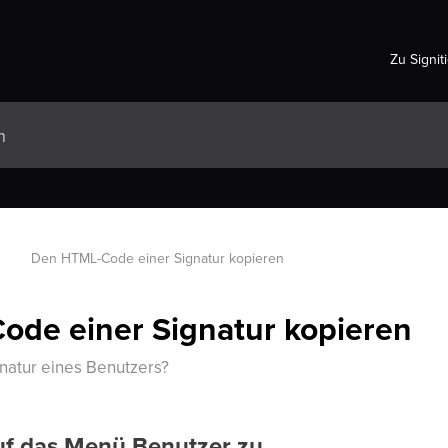
Zu Signit
r
Den HTML-Code einer Signatur kopieren
de einer Signatur kopieren
natur eines Benutzers?
uf das Menü Benutzer zu