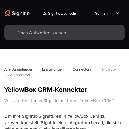
Zu Signitic wechseln
Alle Sammlungen
Einstellungen
Connectors
YellowBox 
CRM-Konnektor
YellowBox CRM-Konnektor
Wie verbindet man Signitic mit Ihrem YellowBox CRM?
Um Ihre Signitic-Signaturen in YellowBox CRM zu
verwenden, stellt Signitic eine Integration bereit, die sich
mit nur wenigen Klicks installieren lässt.