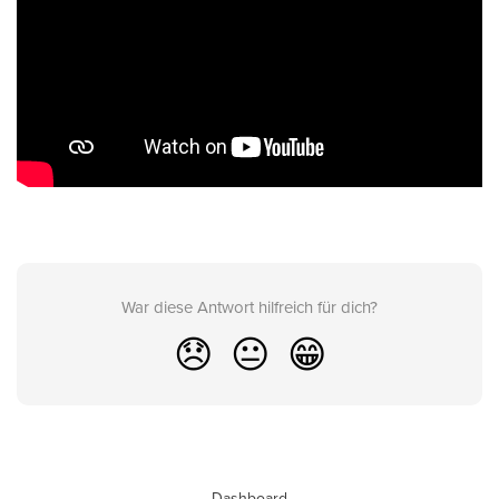
War diese Antwort hilfreich für dich?
😞
😐
😁
Dashboard