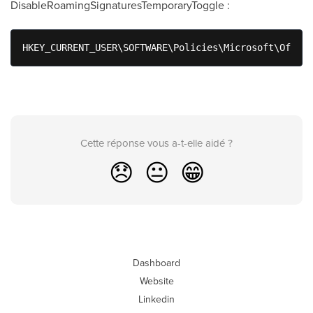
DisableRoamingSignaturesTemporaryToggle :
HKEY_CURRENT_USER\SOFTWARE\Policies\Microsoft\Office
Cette réponse vous a-t-elle aidé ?
😞
😐
😁
Dashboard
Website
Linkedin