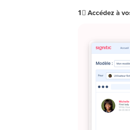
1⃣
Accédez à vo