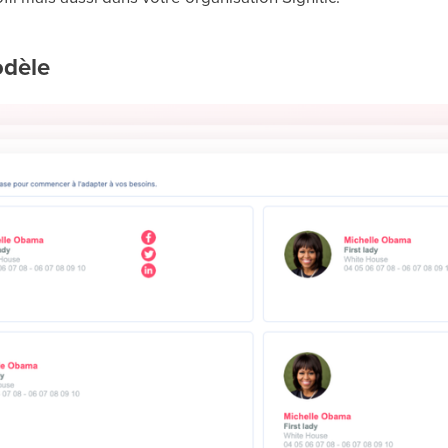
odèle