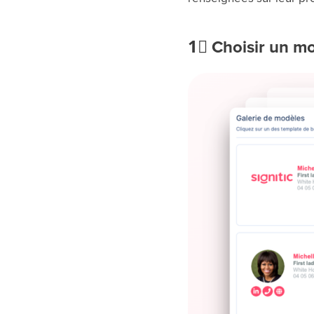
1⃣
Choisir un m