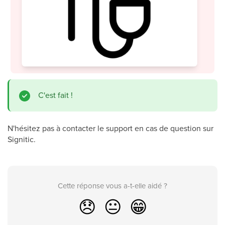
C'est fait !
N'hésitez pas à contacter le support en cas de question sur
Signitic.
Cette réponse vous a-t-elle aidé ?
😞
😐
😁