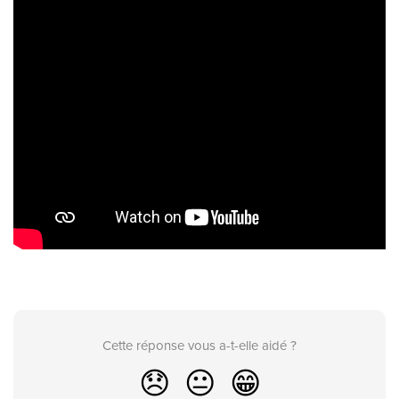
Cette réponse vous a-t-elle aidé ?
😞
😐
😁