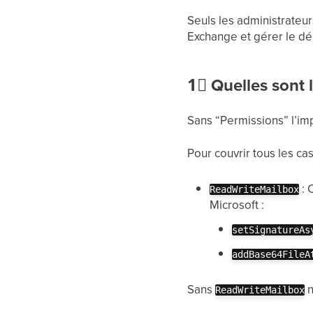
Seuls les administrateu
Exchange et gérer le dé
1⃣
Quelles sont 
Sans “Permissions” l’i
Pour couvrir tous les cas
: 
ReadWriteMailbox
Microsoft :
setSignatureAs
addBase64FileA
Sans
n
ReadWriteMailbox