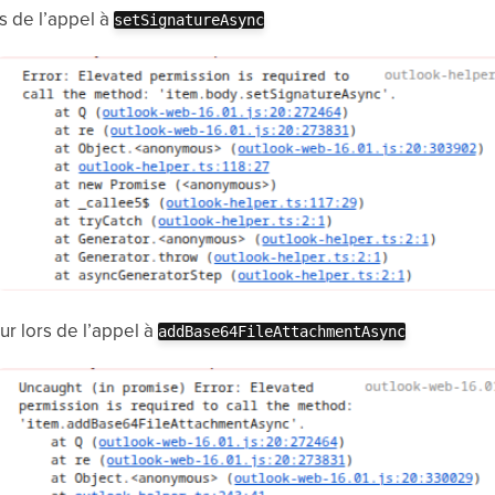
rs de l’appel à
setSignatureAsync
ur lors de l’appel à
addBase64FileAttachmentAsync