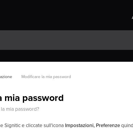
tazione
Modificare la mia password
la mia password
 la mia password?
 Signitic e cliccate sull'icona
Impostazioni,
Preferenze
quind