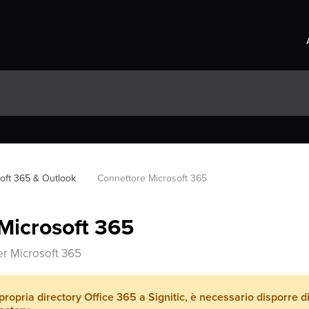
oft 365 & Outlook
Connettore Microsoft 365
Microsoft 365
per Microsoft 365
 propria directory Office 365 a Signitic, è necessario disporre 