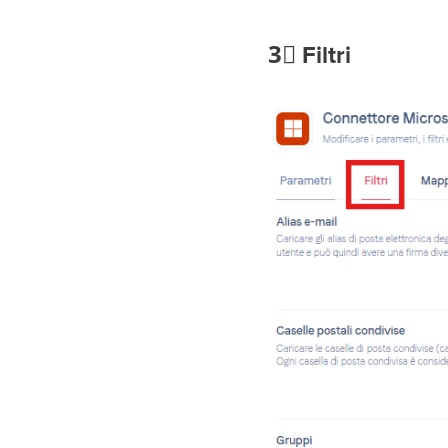
3⃣
Filtri