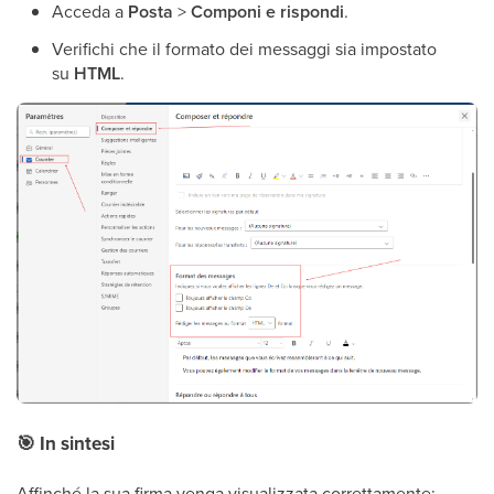
Acceda a
Posta
>
Componi e rispondi
.
Verifichi che il formato dei messaggi sia impostato
su
HTML
.
🎯
In sintesi
Affinché la sua firma venga visualizzata correttamente: