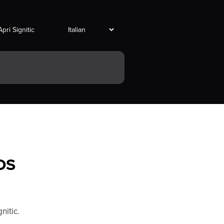
Apri Signitic
IOS
nitic.