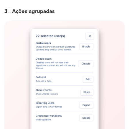
3⃣
Ações agrupadas