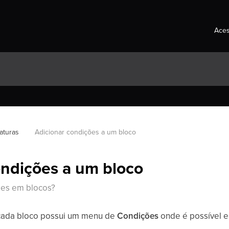
Aces
aturas
Adicionar condições a um bloco
ondições a um bloco
ões em blocos?
 cada bloco possui um menu de
Condições
onde é possível 