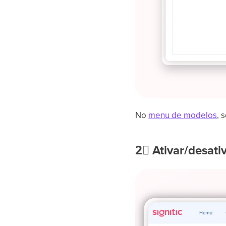
No
menu de modelos
, 
2⃣
Ativar/desati