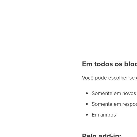
Em todos os blo
Você pode escolher se o
Somente em novos 
Somente em respo
Em ambos
Pelo add-in: