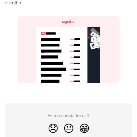
escolha:
Esta resposta foi útil?
😞
😐
😁