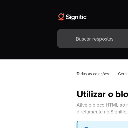
Todas as coleções
Geral
Utilizar o b
Ative o bloco HTML ao 
diretamente no Signitic.