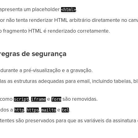
 apresenta um placeholder
.
<html>
itor não tenta renderizar HTML arbitrário diretamente no can
, o fragmento HTML é renderizado corretamente.
regras de segurança
urante a pré-visualização e a gravação.
s as estruturas adequadas para email, incluindo tabelas, blo
s como
,
e
são removidas.
script
iframe
form
tados a
,
,
e
.
http
https
mailto
tel
tentes são preservados para que as variáveis da assinatura 