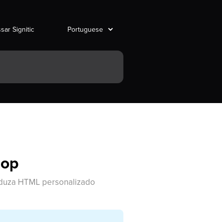
sar Signitic
rop
roduza HTML personalizado