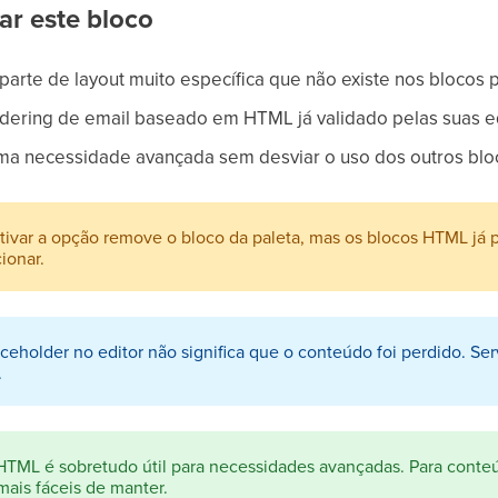
ar este bloco
parte de layout muito específica que não existe nos blocos 
dering de email baseado em HTML já validado pelas suas e
ma necessidade avançada sem desviar o uso dos outros bloc
ivar a opção remove o bloco da paleta, mas os blocos HTML já
ionar.
ceholder no editor não significa que o conteúdo foi perdido. Se
.
HTML é sobretudo útil para necessidades avançadas. Para conteú
mais fáceis de manter.