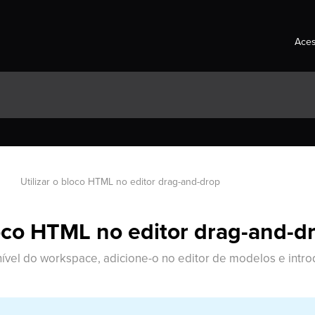
Aces
Utilizar o bloco HTML no editor drag-and-drop
loco HTML no editor drag-and-d
nível do workspace, adicione-o no editor de modelos e int