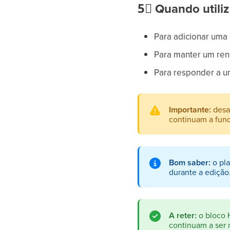
5⃣
Quando utiliz
Para adicionar uma 
Para manter um ren
Para responder a u
Importante:
desat
continuam a func
Bom saber:
o pla
durante a edição
A reter:
o bloco 
continuam a ser 