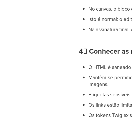
No canvas, o bloco
Isto é normal: o ed
Na assinatura final
4⃣
Conhecer as 
O HTML é saneado d
Mantêm-se permitida
imagens.
Etiquetas sensívei
Os links estão limi
Os tokens Twig exis