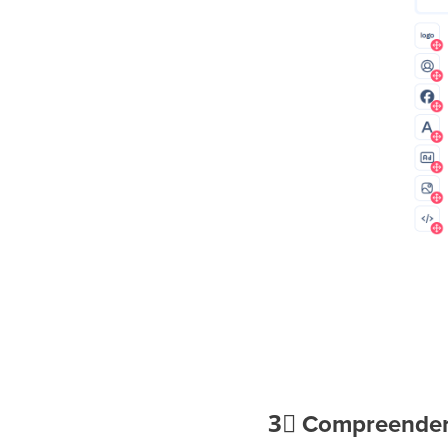
3⃣
Compreender 