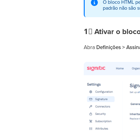
O bloco HTML pe
padrão não são s
1⃣
Ativar o blo
Abra
Definições > Assi