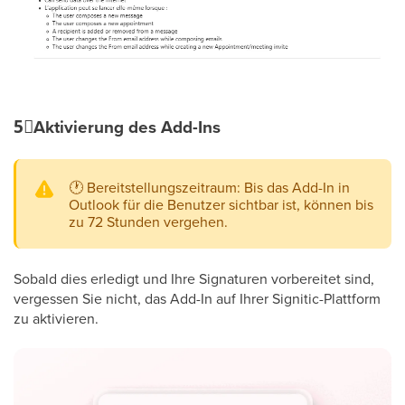
5⃣
Aktivierung des Add-Ins
🕐
Bereitstellungszeitraum: Bis das Add-In in
Outlook für die Benutzer sichtbar ist, können bis
zu 72 Stunden vergehen.
Sobald dies erledigt und Ihre Signaturen vorbereitet sind,
vergessen Sie nicht, das Add-In auf Ihrer Signitic-Plattform
zu aktivieren.