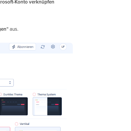
icrosoft-Konto verknüpfen
gen“
aus.