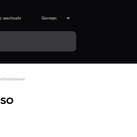
ic wechseln
nchronisieren
SSO