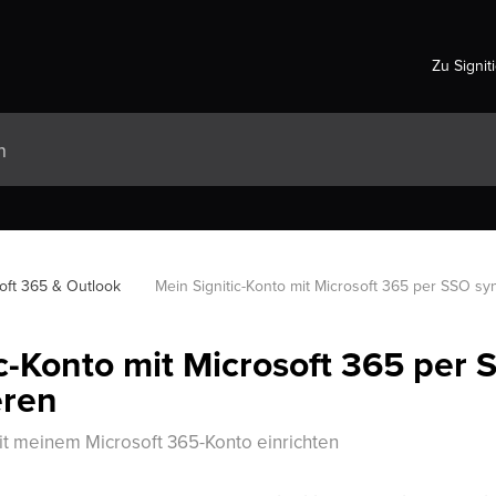
Zu Signit
oft 365 & Outlook
Mein Signitic-Konto mit Microsoft 365 per SSO sy
c-Konto mit Microsoft 365 per 
eren
t meinem Microsoft 365-Konto einrichten