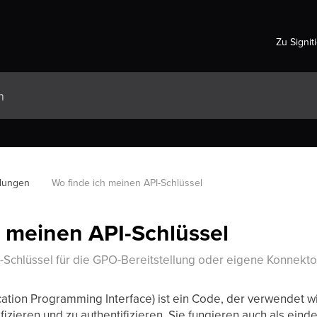
Zu Signit
llungen
Wo finde ich meinen API-Schlüssel
h meinen API-Schlüssel
-Schlüssel für die GPO-Bereitstellung oder eigene Konnekt
ication Programming Interface) ist ein Code, der verwendet
fizieren und zu authentifizieren. Sie fungieren auch als eind