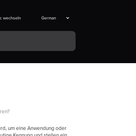
ic wechseln
oren?
 wird, um eine Anwendung oder
eutige Kennung und stellen ein