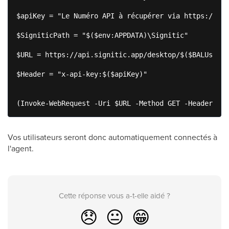
$apiKey = "Le Numéro API à récupérer via https://app
$SigniticPath = "$($env:APPDATA)\Signitic"

$URL = https://api.signitic.app/desktop/$($BALUser)

$Header = "x-api-key:$($apiKey)"

(Invoke-WebRequest -Uri $URL -Method GET -Headers @{
Vos utilisateurs seront donc automatiquement connectés à
l'agent.
Cette réponse vous a-t-elle aidé ?
😞
😐
😁