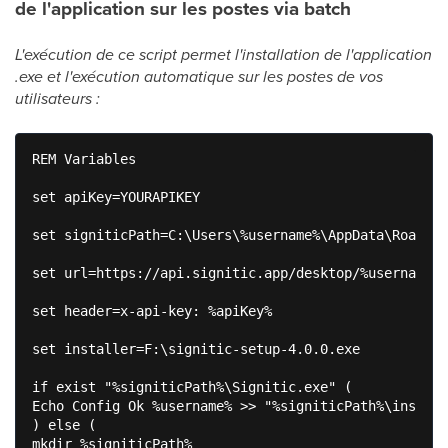
de l'application sur les postes via batch
L'exécution de ce script permet l'installation de l'application
.exe et l'exécution automatique sur les postes de vos
utilisateurs :
REM Variables

set apiKey=YOURAPIKEY

set signiticPath=C:\Users\%username%\AppData\Roaming
set url=https://api.signitic.app/desktop/%username%

set header=x-api-key: %apiKey%

set installer=F:\signitic-setup-4.0.0.exe

if exist "%signiticPath%\Signitic.exe" (

Echo Config Ok %username% >> "%signiticPath%\install
) else (

mkdir %signiticPath%
