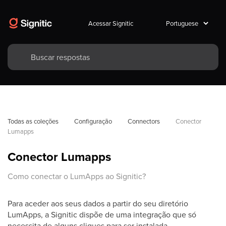
Acessar Signitic
Todas as coleções
Configuração
Connectors
Conector 
Lumapps
Conector Lumapps
Como conectar o LumApps ao Signitic?
Para aceder aos seus dados a partir do seu diretório
LumApps, a Signitic dispõe de uma integração que só
necessita de alguns cliques para ser instalada.