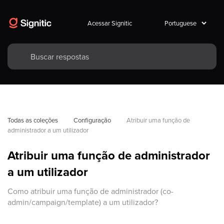
Acessar Signitic
Todas as coleções
Configuração
Atribuir uma função de 
administrador a um utilizador
Atribuir uma função de administrador
a um utilizador
Como atribuir uma função de administrador (co-
admin/campaign/template) a um utilizador?