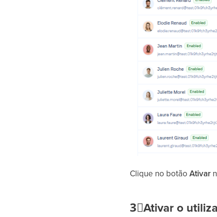
Clique no botão
Ativar
3⃣
Ativar o utili