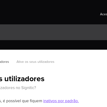
Aces
zadores
Ative os seus utilizadores
s utilizadores
izadores no Signitic?
es, é possível que fiquem
inativos por padrão.