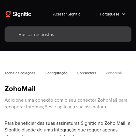
Acessar Signitic
Todas as coleções
Configuração
Connectors
ZohoMail
ZohoMail
Adicione uma conexão com o seu conector ZohoMail para
recuperar informações e aplicar a sua assinatura.
Para beneficiar das suas assinaturas Signitic no Zoho Mail, a
Signitic dispõe de uma integração que requer apenas