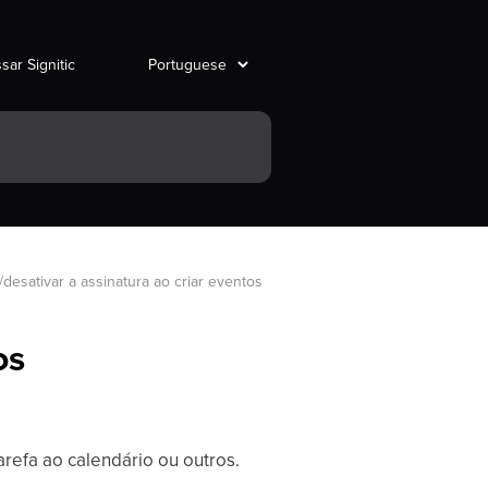
sar Signitic
r/desativar a assinatura ao criar eventos
os
arefa ao calendário ou outros.