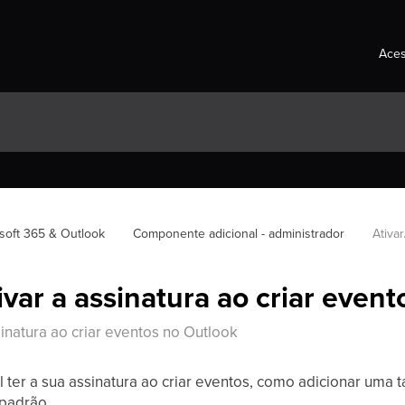
Aces
soft 365 & Outlook
Componente adicional - administrador
Ativa
ivar a assinatura ao criar event
sinatura ao criar eventos no Outlook
 ter a sua assinatura ao criar eventos, como adicionar uma t
 padrão.