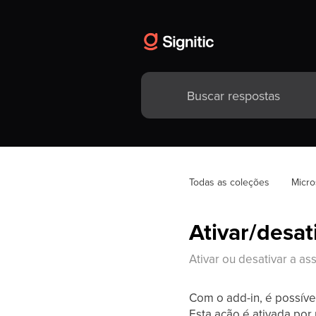
Todas as coleções
Micro
Ativar/desat
Ativar ou desativar a as
Com o add-in, é possível
Esta ação é ativada por