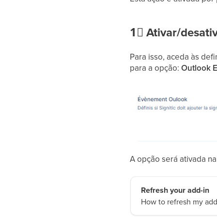
1⃣
Ativar/desati
Para isso, aceda às def
para a opção:
Outlook 
A opção será ativada na 
Refresh your add-in
How to refresh my add