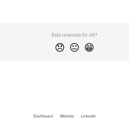
Esta resposta foi útil?
😞
😐
😁
Dashboard
Website
Linkedin