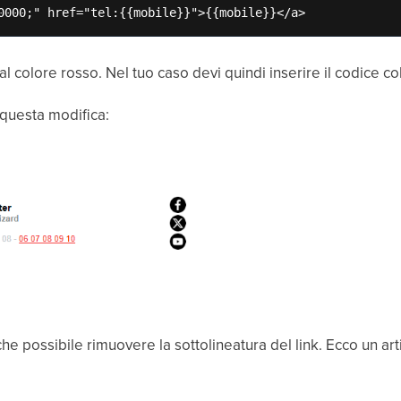
0000;" href="tel:{{mobile}}">{{mobile}}</a>
l colore rosso. Nel tuo caso devi quindi inserire il codice co
i questa modifica:
che possibile rimuovere la sottolineatura del link. Ecco un ar