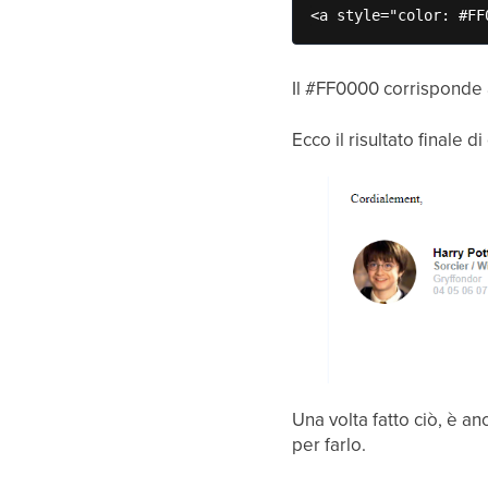
<a style="color: #FF
Il #FF0000 corrisponde a
Ecco il risultato finale d
Una volta fatto ciò, è an
per farlo.