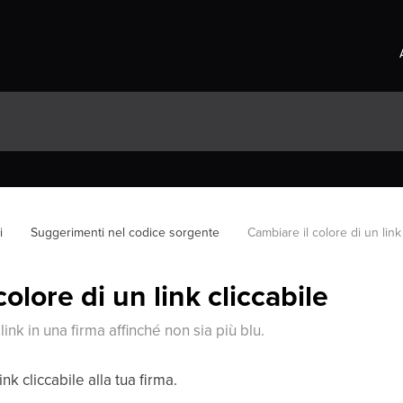
i
Suggerimenti nel codice sorgente
Cambiare il colore di un link
olore di un link cliccabile
link in una firma affinché non sia più blu.
k cliccabile alla tua firma.