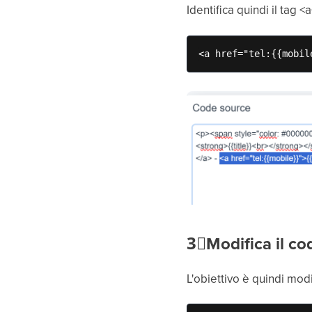
Identifica quindi il tag 
<a href="tel:{{mobil
3⃣
Modifica il co
L'obiettivo è quindi mod