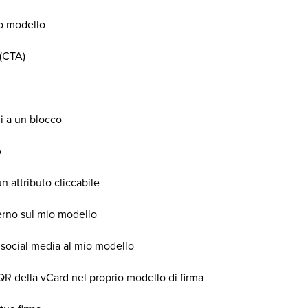
uo modello
 (CTA)
i a un blocco
o
n attributo cliccabile
terno sul mio modello
social media al mio modello
QR della vCard nel proprio modello di firma