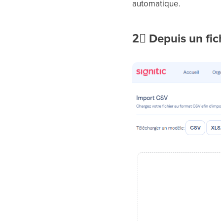
automatique.
2⃣
Depuis un fic