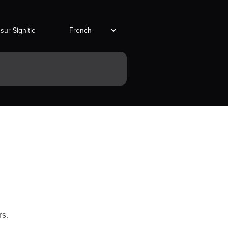
 sur Signitic
rs.