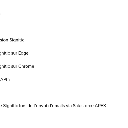
e
sion Signitic
ignitic sur Edge
ignitic sur Chrome
 API ?
P
e Signitic lors de l’envoi d’emails via Salesforce APEX