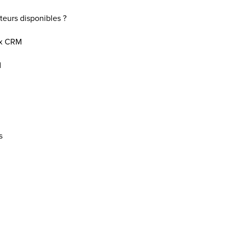
teurs disponibles ?
ox CRM
d
s